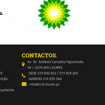
CONTACTOS.
Av. Dr. António Carvalho Figueiredo,
34 | 2670-405 LOURES
EE
SEDE 219 830 832 / 219 828 420
rição
GINÁSIO 216 035 064
o
info@ccd-loures.pt
Orçamento