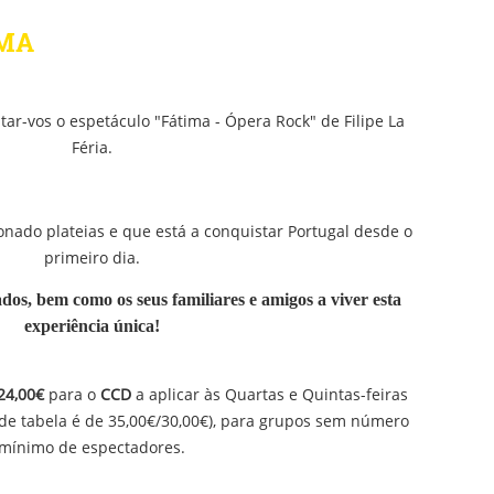
AMA
tar-vos o espetáculo "Fátima - Ópera Rock" de Filipe La
Féria.
ado plateias e que está a conquistar Portugal desde o
primeiro dia.
ados,
bem como os seus familiares e amigos a viver esta
experiência única!
2
4
,00€
para o
CCD
a aplicar às Quartas e Quintas-feiras
 de tabela é de
35,00€/
30,00€)
, para grupos sem número
mínimo de espectadores.