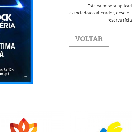
Este
valor será aplic
associado/
colaborador, deseje t
reserva (
fei
VOLTAR